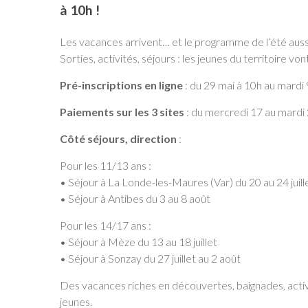
à 10h !
Les vacances arrivent… et le programme de l’été auss
Sorties, activités, séjours : les jeunes du territoire vo
Pré-inscriptions en ligne
: du 29 mai à 10h au mardi 9
Paiements sur les 3 sites
: du mercredi 17 au mardi 
Côté séjours, direction
:
Pour les 11/13 ans :
• Séjour à La Londe-les-Maures (Var) du 20 au 24 juill
• Séjour à Antibes du 3 au 8 août
Pour les 14/17 ans :
• Séjour à Mèze du 13 au 18 juillet
• Séjour à Sonzay du 27 juillet au 2 août
Des vacances riches en découvertes, baignades, activi
jeunes.