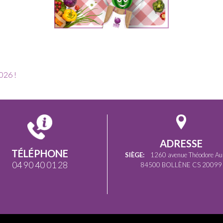
026 !
ADRESSE
TÉLÉPHONE
SIÈGE:
1260 avenue Théodore Au
04 90 40 01 28
84500 BOLLÈNE CS 20099