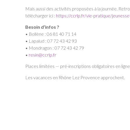
Mais aussi des activités proposées à la journée. Retr
télécharger ici :
https://ccrlp.fr/vie-pratique/jeuness
Besoin d’infos ?
• Bollène : 06 81 40 71 14
• Lapalud : 07 72 43 42 93
• Mondragon : 07 72 43 42 79
•
resin@ccrlp.fr
Places limitées — pré-inscriptions obligatoires en ligne
Les vacances en Rhône Lez Provence approchent.