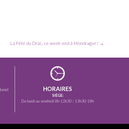
La Fête du Drac, ce week-end à Mondragon !
→
HORAIRES
banel
SIÈGE:
Du lundi au vendredi 8h-12h30 / 13h30-18h