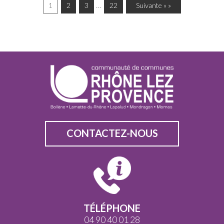
…
1
2
3
22
Suivante » »
CONTACTEZ-NOUS
TÉLÉPHONE
04 90 40 01 28