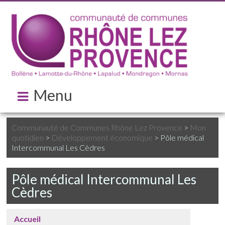
Menu
Communauté de Communes Rhône Lez Provence
>
Mon
quotidien
>
Développement économique
>
Pôle médical
Intercommunal Les Cèdres
Pôle médical Intercommunal Les
Cèdres
Accueil