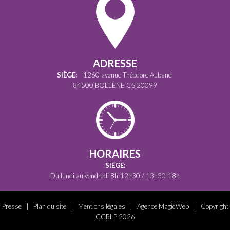
ADRESSE
SIÈGE:
1260 avenue Théodore Aubanel
84500 BOLLÈNE CS 20099
HORAIRES
SIÈGE:
Du lundi au vendredi 8h-12h30 / 13h30-18h
Presse
|
Plan du site
|
Mentions légales
|
Agence MagicWeb
| Copyright
CCRLP 2026