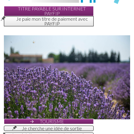
TITRE PAYABLE SUR INTERNET
PAYFIP
Je paie mon titre de paiement avec
PAYFIP
TOURISME
Je cherche une idée de sortie