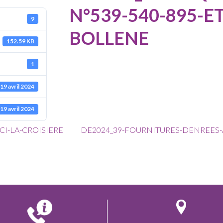
N°539-540-895-E
9
BOLLENE
152.59 KB
1
19 avril 2024
19 avril 2024
CI-LA-CROISIERE
DE2024_39-FOURNITURES-DENREES-