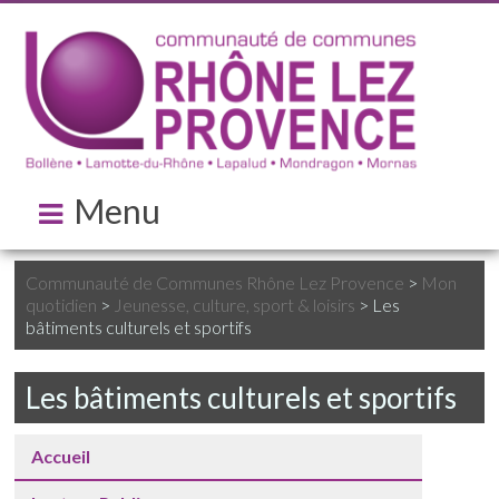
Menu
Communauté de Communes Rhône Lez Provence
>
Mon
quotidien
>
Jeunesse, culture, sport & loisirs
>
Les
bâtiments culturels et sportifs
Les bâtiments culturels et sportifs
Accueil