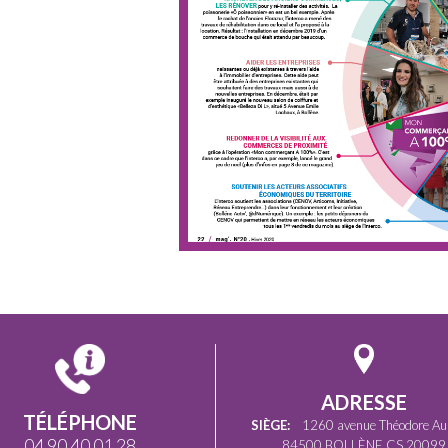
ADRESSE
TÉLÉPHONE
SIÈGE:
1260 avenue Théodore Au
04 90 40 01 28
84500 BOLLÈNE CS 20099