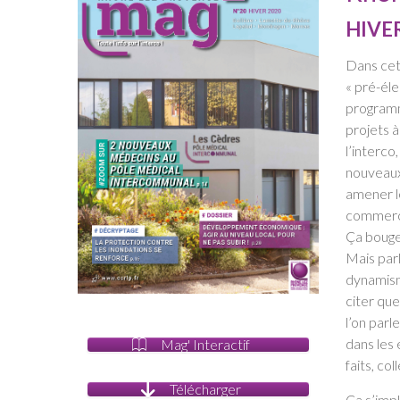
HIVE
Dans cett
« pré-élec
programm
projets à
l’interco
nouveaux
amener l
commerce
Ça bouge,
Mais parl
dynamism
citer qu
l’on par
dans les 
Mag' Interactif
faits, co
Télécharger
Ça s’impli