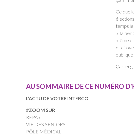
Ce que la
élection
temps les
Si la pé
même esp
et citoye
publique 
Ça s’enga
AU SOMMAIRE DE CE NUMÉRO D'H
L’ACTU DE VOTRE INTERCO
#ZOOM SUR
REPAS
VIE DES SENIORS
PÔLE MÉDICAL