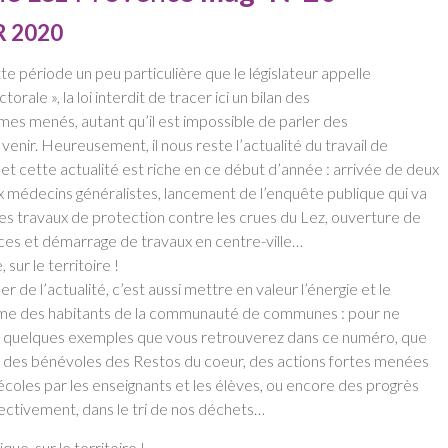
R 2020
e période un peu particulière que le législateur appelle
torale », la loi interdit de tracer ici un bilan des
es menés, autant qu’il est impossible de parler des
 venir. Heureusement, il nous reste l’actualité du travail de
, et cette actualité est riche en ce début d’année : arrivée de deux
 médecins généralistes, lancement de l’enquête publique qui va
es travaux de protection contre les crues du Lez, ouverture de
s et démarrage de travaux en centre-ville…
 sur le territoire !
er de l’actualité, c’est aussi mettre en valeur l’énergie et le
e des habitants de la communauté de communes : pour ne
e quelques exemples que vous retrouverez dans ce numéro, que
le des bénévoles des Restos du coeur, des actions fortes menées
écoles par les enseignants et les élèves, ou encore des progrès
llectivement, dans le tri de nos déchets…
que, sur le territoire !