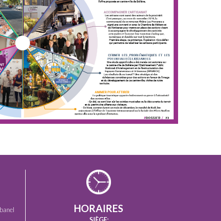
HORAIRES
banel
SIÈGE: