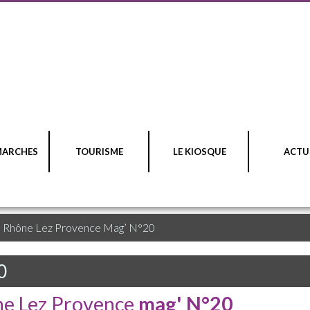
MARCHES
TOURISME
LE KIOSQUE
ACTU
>
Rhône Lez Provence Mag’ N°20
0
e Lez Provence
mag' N°20