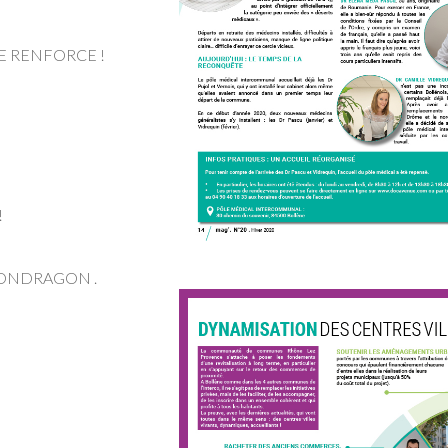
E RENFORCE !
!
MONDRAGON .