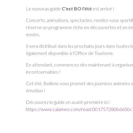
Le nouveau guide
C'est BO l'été
est arrivé !
Concerts, animations, spectacles, rendez-vous sportif
réserve un programme riche en découvertes et en émo
envies.
Il sera distribué dans les prochains jours dans toutes l
également disponible à l'Office de Tourisme.
En attendant, commencez dès maintenant à organiser
incontournables !
Cet été, Bollène vous promet des journées animées et 
émotion !
Découvrez le guide en avant-première ici :
https://www.calameo.com/read/001757280b6650