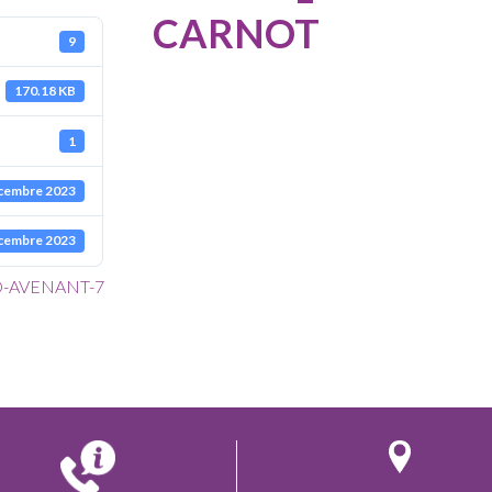
CARNOT
9
170.18 KB
1
cembre 2023
cembre 2023
O-AVENANT-7