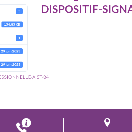
DISPOSITIF-SIG
5
134.83 KB
1
29 juin 2023
29 juin 2023
SSIONNELLE-AIST-84