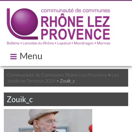
Menu
Communauté de Communes Rhône Lez Provence
>
Les
Jeudis en Terrasse 2024
>
Zouik_c
Zouik_c