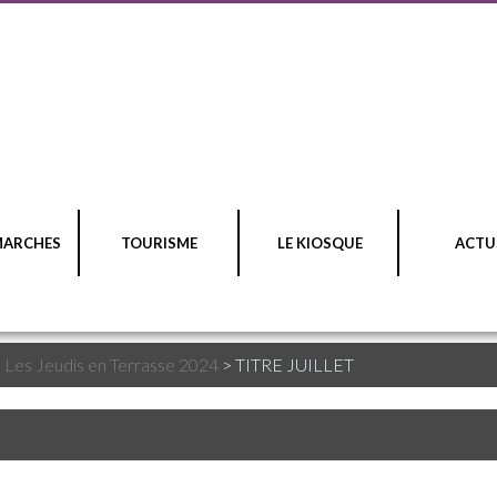
MARCHES
TOURISME
LE KIOSQUE
ACTU
>
Les Jeudis en Terrasse 2024
>
TITRE JUILLET