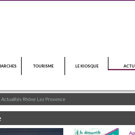
MARCHES
TOURISME
LE KIOSQUE
ACTU
>
Actualités Rhône Lez Provence
e
Ap