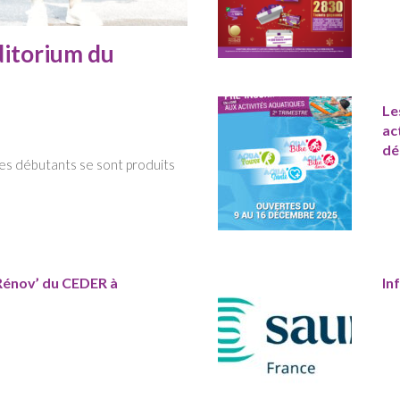
ditorium du
Le
ac
dé
ves débutants se sont produits
Rénov’ du CEDER à
In