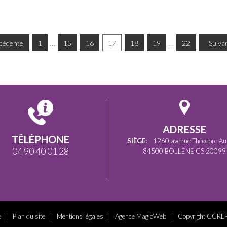
…
…
écédente
1
15
16
17
18
19
22
Suivan
ADRESSE
TÉLÉPHONE
SIÈGE:
1260 avenue Théodore Au
04 90 40 01 28
84500 BOLLÈNE CS 20099
e
|
Plan du site
|
Mentions légales
|
Agence MagicWeb
| Copyright CCRL