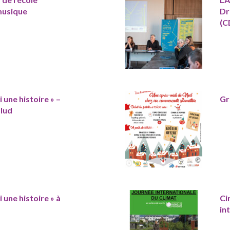
musique
Dr
(C
 une histoire » –
Gr
alud
 une histoire » à
Ci
in