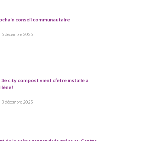
ochain conseil communautaire
5 décembre 2025
 3e city compost vient d’être installé à
llène!
3 décembre 2025
Art de la scène reprend vie grâce au Centre