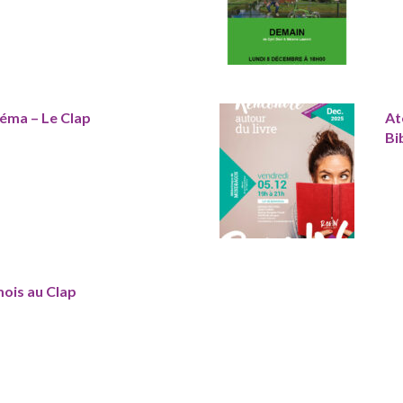
néma – Le Clap
At
Bi
mois au Clap