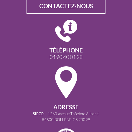
CONTACTEZ-NOUS
TÉLÉPHONE
04 90 40 01 28
ADRESSE
SIÈGE:
1260 avenue Théodore Aubanel
84500 BOLLÈNE CS 20099