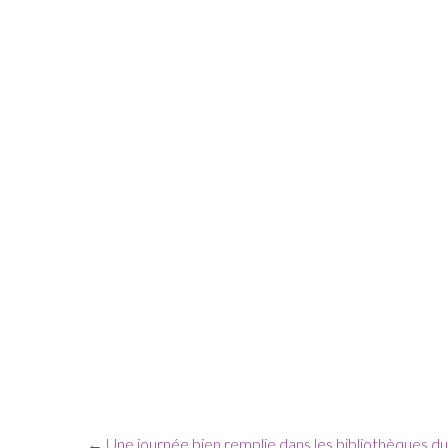
←
Une journée bien remplie dans les bibliothèques d