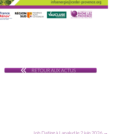
RETOUR AUX ACTUS
Job Dating à Lapalud le 2 juin 2026
→