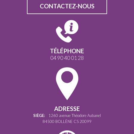
CONTACTEZ-NOUS
TÉLÉPHONE
04 90 40 01 28
ADRESSE
SIÈGE:
1260 avenue Théodore Aubanel
84500 BOLLÈNE CS 20099