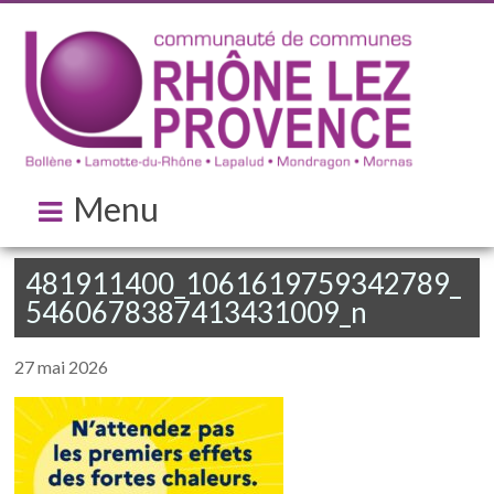
Menu
481911400_1061619759342789_
5460678387413431009_n
27 mai 2026