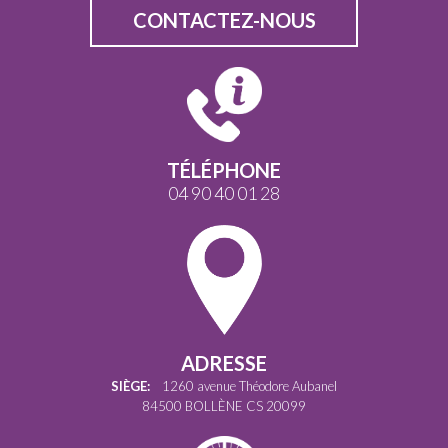
CONTACTEZ-NOUS
TÉLÉPHONE
04 90 40 01 28
ADRESSE
SIÈGE:
1260 avenue Théodore Aubanel
84500 BOLLÈNE CS 20099