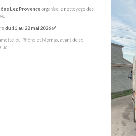
ône Lez Provence
organise le nettoyage des
es.
ire
du 11 au 22 mai 2026
✅
 Lamotte-du-Rhône et Mornas, avant de se
lud.