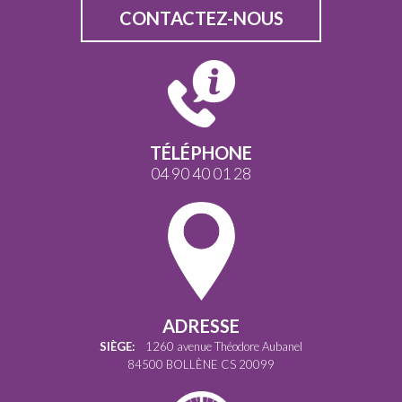
CONTACTEZ-NOUS
TÉLÉPHONE
04 90 40 01 28
ADRESSE
SIÈGE:
1260 avenue Théodore Aubanel
84500 BOLLÈNE CS 20099