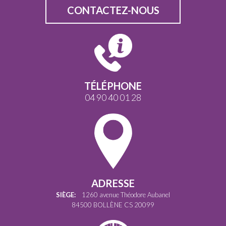
CONTACTEZ-NOUS
TÉLÉPHONE
04 90 40 01 28
ADRESSE
SIÈGE:
1260 avenue Théodore Aubanel
84500 BOLLÈNE CS 20099