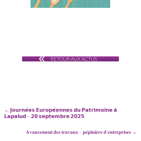
RETOUR AUX ACTUS
←
𝗝𝗼𝘂𝗿𝗻𝗲́𝗲𝘀 𝗘𝘂𝗿𝗼𝗽𝗲́𝗲𝗻𝗻𝗲𝘀 𝗱𝘂 𝗣𝗮𝘁𝗿𝗶𝗺𝗼𝗶𝗻𝗲 𝗮̀
𝗟𝗮𝗽𝗮𝗹𝘂𝗱 – 𝟮𝟬 𝘀𝗲𝗽𝘁𝗲𝗺𝗯𝗿𝗲 𝟮𝟬𝟮𝟱
𝐀𝐯𝐚𝐧𝐜𝐞𝐦𝐞𝐧𝐭 𝐝𝐞𝐬 𝐭𝐫𝐚𝐯𝐚𝐮𝐱 – 𝐩𝐞́𝐩𝐢𝐧𝐢𝐞̀𝐫𝐞 𝐝’𝐞𝐧𝐭𝐫𝐞𝐩𝐫𝐢𝐬𝐞𝐬
→