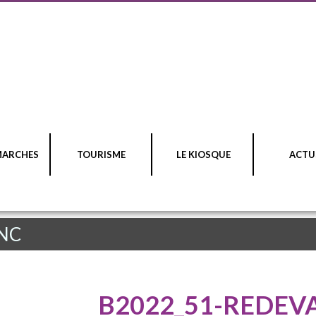
MARCHES
TOURISME
LE KIOSQUE
ACTU
NC
B2022_51-REDEV