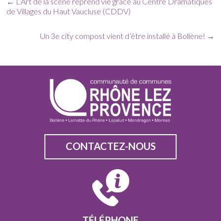
←
L’Art de la scène reprend vie grâce au Centre Dramatiques
de Villages du Haut Vaucluse (CDDV)
Un 3e city compost vient d’être installé à Bollène!
→
CONTACTEZ-NOUS
TÉLÉPHONE