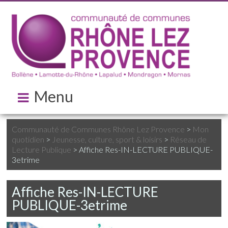
Menu
Communauté de Communes Rhône Lez Provence
>
Mon
quotidien
>
Jeunesse, culture, sport & loisirs
>
Réseau de
Lecture Publique
>
Affiche Res-IN-LECTURE PUBLIQUE-
3etrime
Affiche Res-IN-LECTURE
PUBLIQUE-3etrime