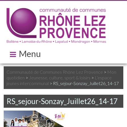
Menu
Communauté de Communes Rhône Lez Provence
>
Mon
quotidien
>
Jeunesse, culture, sport & loisirs
>
L’espace
jeunes intercommunal
>
RS_sejour-Sonzay_Juillet26_14-17
RS_sejour-Sonzay_Juillet26_14-17