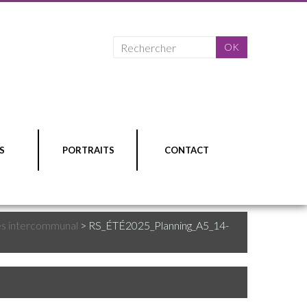
S
PORTRAITS
CONTACT
es intercommunal
>
RS_ÉTÉ2025_Planning_A5_14-