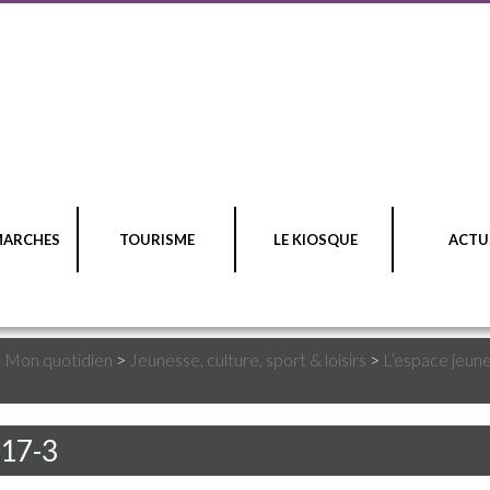
MARCHES
TOURISME
LE KIOSQUE
ACTU
>
Mon quotidien
>
Jeunesse, culture, sport & loisirs
>
L’espace jeun
-17-3