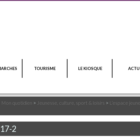
MARCHES
TOURISME
LE KIOSQUE
ACTU
>
Mon quotidien
>
Jeunesse, culture, sport & loisirs
>
L’espace jeun
-17-2