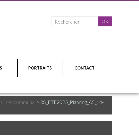
S
PORTRAITS
CONTACT
es intercommunal
>
RS_ÉTÉ2025_Planning_A5_14-