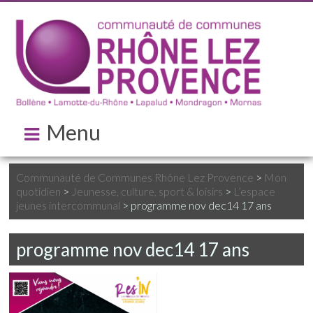
Menu
Communauté de Communes Rhône Lez Provence
>
Mon
quotidien
>
Jeunesse, culture, sport & loisirs
>
L’espace
jeunes intercommunal
>
programme nov dec14 17 ans
programme nov dec14 17 ans