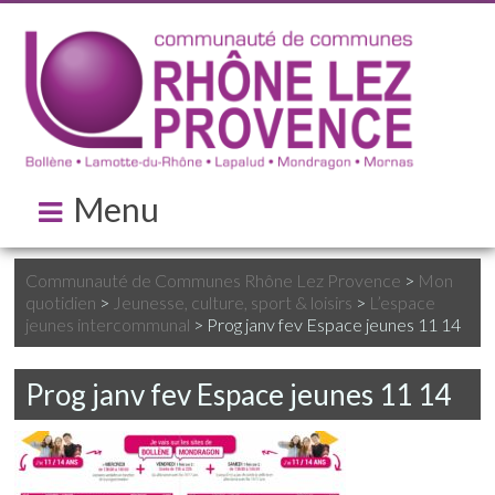
Menu
Communauté de Communes Rhône Lez Provence
>
Mon
quotidien
>
Jeunesse, culture, sport & loisirs
>
L’espace
jeunes intercommunal
>
Prog janv fev Espace jeunes 11 14
Prog janv fev Espace jeunes 11 14