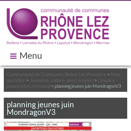
Menu
Communauté de Communes Rhône Lez Provence
>
Mon
quotidien
>
Jeunesse, culture, sport & loisirs
>
L’espace
jeunes intercommunal
>
planning jeunes juin MondragonV3
planning jeunes juin
MondragonV3