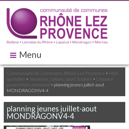
Menu
Communauté de Communes Rhône Lez Provence
>
Mon
quotidien
>
Jeunesse, culture, sport & loisirs
>
L’espace
jeunes intercommunal
>
planning jeunes juillet-aout
MONDRAGONV4-4
planning jeunes juillet-aout
MONDRAGONV4-4