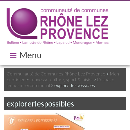
Menu
Communauté de Communes Rhône Lez Provence
>
Mon
quotidien
>
Jeunesse, culture, sport & loisirs
>
L’espace
jeunes intercommunal
>
explorerlespossibles
explorerlespossibles