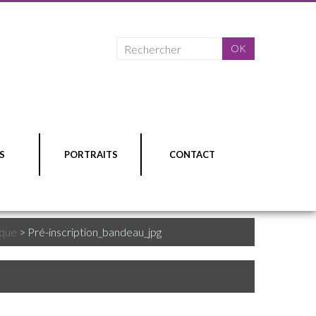
S
PORTRAITS
CONTACT
ique
>
Pré-inscription_bandeau_jpg