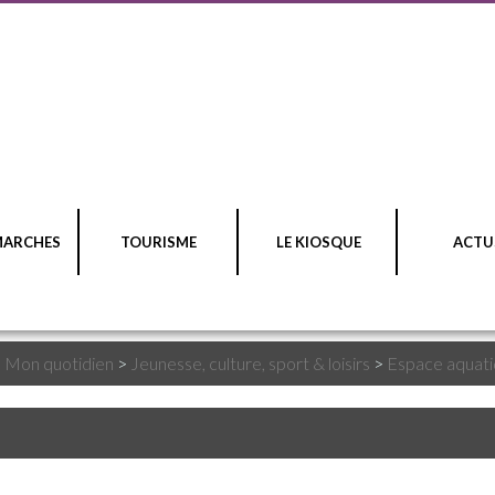
MARCHES
TOURISME
LE KIOSQUE
ACTU
>
Mon quotidien
>
Jeunesse, culture, sport & loisirs
>
Espace aquat