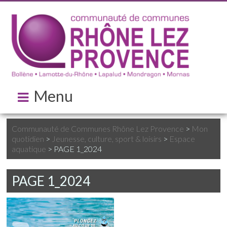
Menu
Communauté de Communes Rhône Lez Provence
>
Mon
quotidien
>
Jeunesse, culture, sport & loisirs
>
Espace
aquatique
>
PAGE 1_2024
PAGE 1_2024