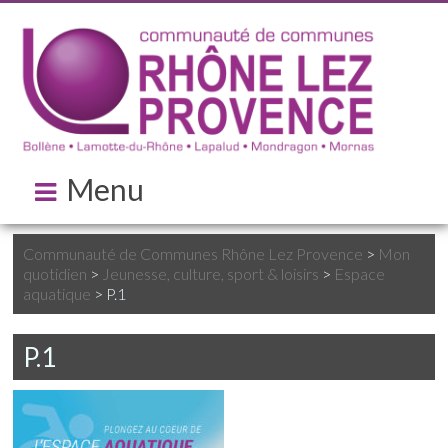
Menu
Communauté de Communes Rhône Lez Provence
>
Mon
quotidien
>
Jeunesse, culture, sport & loisirs
>
Espace
aquatique
>
P.1
P.1