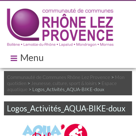
Menu
Communauté de Communes Rhône Lez Provence
>
Mon
quotidien
>
Jeunesse, culture, sport & loisirs
>
Espace
aquatique
>
Logos_Activités_AQUA-BIKE-doux
Logos_Activités_AQUA-BIKE-doux