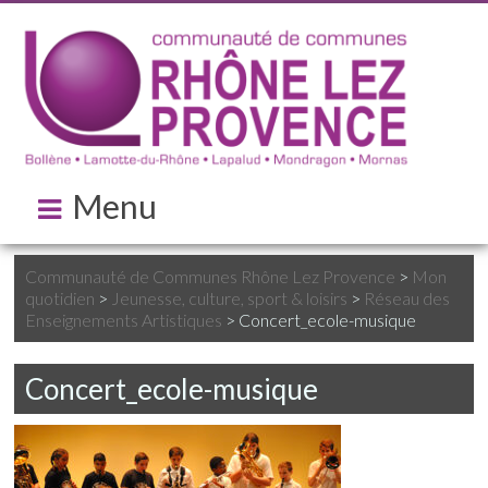
Menu
Communauté de Communes Rhône Lez Provence
>
Mon
quotidien
>
Jeunesse, culture, sport & loisirs
>
Réseau des
Enseignements Artistiques
>
Concert_ecole-musique
Concert_ecole-musique