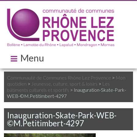
Menu
Communauté de Communes Rhône Lez Provence
>
Mon
quotidien
>
Jeunesse, culture, sport & loisirs
>
Les
bâtiments culturels et sportifs
>
Inauguration-Skate-Park-
WEB-©M.Petitimbert-4297
Inauguration-Skate-Park-WEB-
©M.Petitimbert-4297