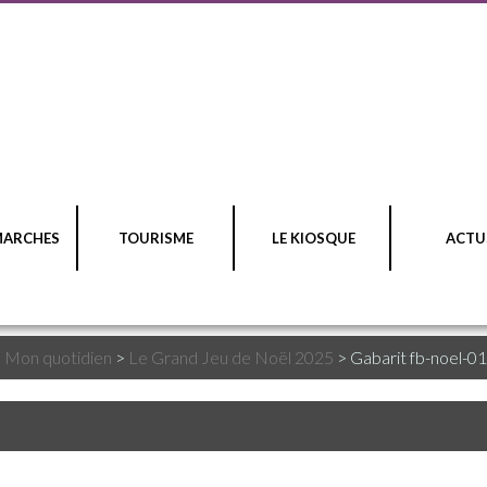
MARCHES
TOURISME
LE KIOSQUE
ACTU
>
Mon quotidien
>
Le Grand Jeu de Noël 2025
>
Gabarit fb-noel-0