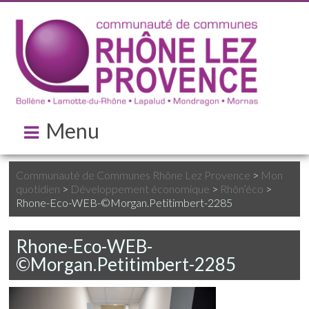
Menu
Communauté de Communes Rhône Lez Provence
>
Mon
quotidien
>
Développement économique
>
Rhôn’éco
>
Rhone-Eco-WEB-©Morgan.Petitimbert-2285
Rhone-Eco-WEB-
©Morgan.Petitimbert-2285