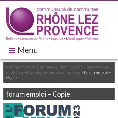
Menu
Communauté de Communes Rhône Lez Provence
>
Mon
quotidien
>
Développement économique
>
forum emploi –
Copie
forum emploi – Copie