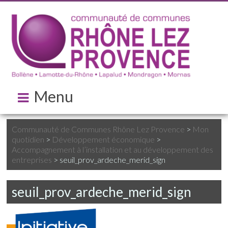
Menu
Communauté de Communes Rhône Lez Provence
>
Mon
quotidien
>
Développement économique
>
Accompagnement à l’installation et au développement des
entreprises
>
seuil_prov_ardeche_merid_sign
seuil_prov_ardeche_merid_sign