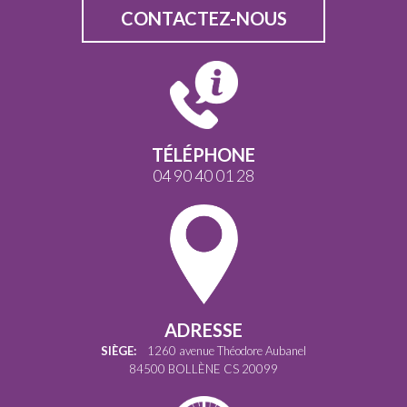
CONTACTEZ-NOUS
TÉLÉPHONE
04 90 40 01 28
ADRESSE
SIÈGE:
1260 avenue Théodore Aubanel
84500 BOLLÈNE CS 20099