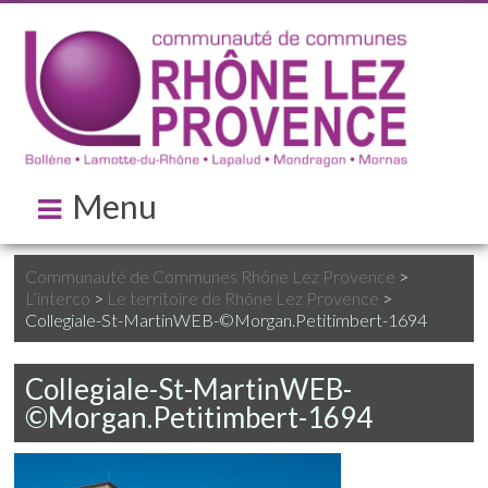
Menu
Communauté de Communes Rhône Lez Provence
>
L’interco
>
Le territoire de Rhône Lez Provence
>
Collegiale-St-MartinWEB-©Morgan.Petitimbert-1694
Collegiale-St-MartinWEB-
©Morgan.Petitimbert-1694