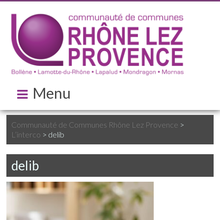
Menu
Communauté de Communes Rhône Lez Provence
>
L’interco
>
delib
delib