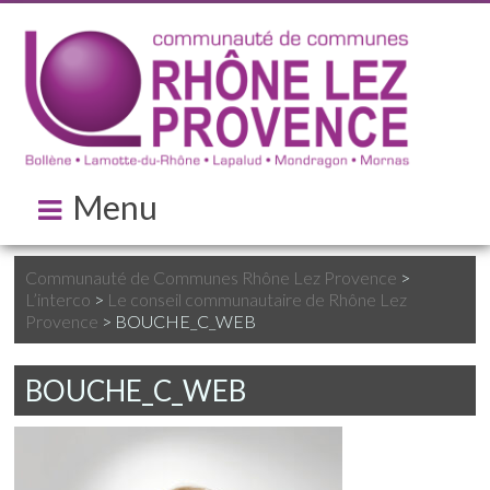
Menu
Communauté de Communes Rhône Lez Provence
>
L’interco
>
Le conseil communautaire de Rhône Lez
Provence
>
BOUCHE_C_WEB
BOUCHE_C_WEB