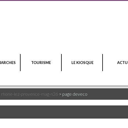
MARCHES
TOURISME
LE KIOSQUE
ACTU
>
rhone-lez-provence-mag-n26
>
page deveco