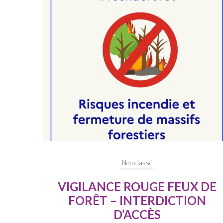
Non classé
 DE
Les Cours Étoilées reviennent
ON
pour une 4ᵉ édition !