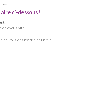
ort
…
laire
ci-dessous !
st :
té en exclusivité
é de vous désinscrire en un clic !