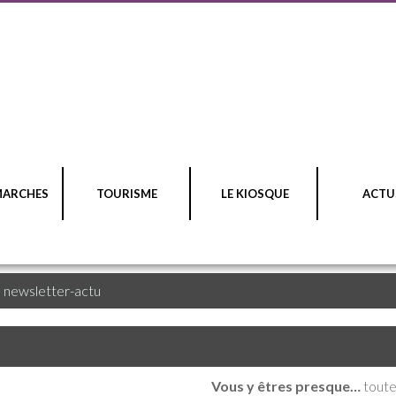
MARCHES
TOURISME
LE KIOSQUE
ACTU
>
newsletter-actu
Vous y êtres presque…
toute