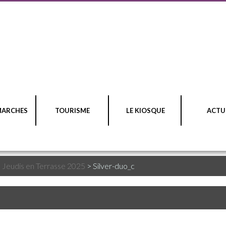
MARCHES
TOURISME
LE KIOSQUE
ACTU
>
Jeudis en Terrasse 2025
>
Silver-duo_c